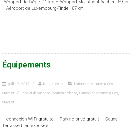
Aéroport de Liège
41 km –
Aéroport Maastricht-Aachen
59 km
–
Aéroport de Luxembourg-Findel
87 km
Équipements
juillet 7, 2017
Ivan_Jakic
Maison de vacance à Coo -
,
,
,
Stavelot
chalet de vacance
location ardenne
Maison de vacance à Coo
Stavelot
connexion Wi-Fi gratuite
Parking privé gratuit
Sauna
Terrasse bien exposée