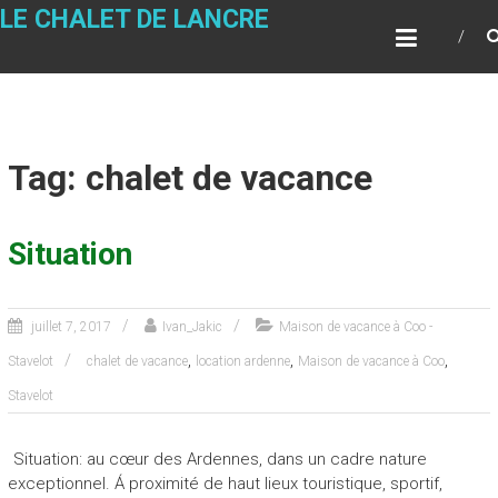
LE CHALET DE LANCRE
Tag: chalet de vacance
Situation
juillet 7, 2017
Ivan_Jakic
Maison de vacance à Coo -
,
,
,
Stavelot
chalet de vacance
location ardenne
Maison de vacance à Coo
Stavelot
Situation: au cœur des Ardennes, dans un cadre nature
exceptionnel. Á proximité de haut lieux touristique, sportif,